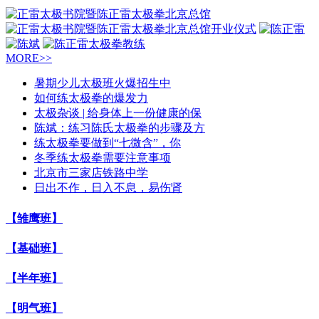
MORE>>
暑期少儿太极班火爆招生中
如何练太极拳的爆发力
太极杂谈 | 给身体上一份健康的保
陈斌：练习陈氏太极拳的步骤及方
练太极拳要做到“七微含”，你
冬季练太极拳需要注意事项
北京市三家店铁路中学
日出不作，日入不息，易伤肾
【雏鹰班】
【基础班】
【半年班】
【明气班】