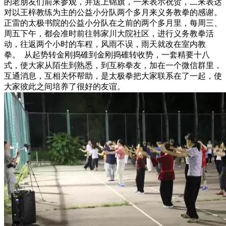
的老朋友们前来参观，并送上锦旗，一来表示祝贺，二来表达
对以王梓教练为主的公益小分队两个多月来义务教拳的感谢。
正雷的太极书院的公益小分队在之前的两个多月里，每周三、
周五下午，都会准时前往韩家川大院社区，进行义务教拳活
动，往返两个小时的车程，风雨不误，雨天就改在室内教
拳。 从起势转金刚捣碓到金刚捣碓转收势，一套精要十八
式，使大家从陌生到熟悉，到互称拳友，加在一个微信群里，
互通消息，互相关怀帮助，是太极拳把大家联系在了一起，使
大家彼此之间培养了很好的友谊。