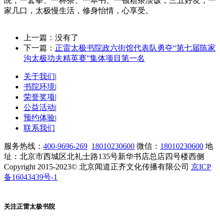
院，一套拳、一杯茶、一本书、一顿粗茶淡饭，三五好友，一
家几口，太极慢生活，修身怡情，心享受。
上一篇：没有了
下一篇：
正雷太极书院政六街馆代表队勇夺“第七届陈家
沟太极功夫精英赛”集体项目第一名
关于我们
|
书院环境
|
荣誉奖项
|
公益活动
|
预约体验
|
联系我们
服务热线：
400-9696-269
18010230600
微信：
18010230600
地
址：北京市西城区北礼士路135号新华书店总店四号楼西侧
Copyright 2015-2023© 北京闻道正齐文化传播有限公司
京ICP
备16043439号-1
关注正雷太极书院