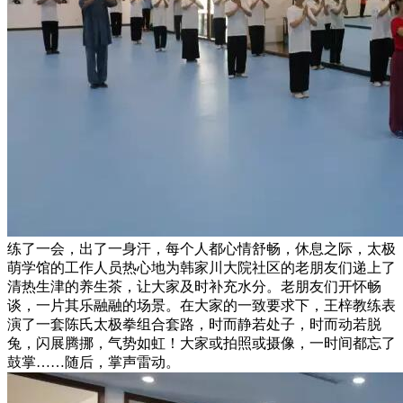
练了一会，出了一身汗，每个人都心情舒畅，休息之际，太极
萌学馆的工作人员热心地为韩家川大院社区的老朋友们递上了
清热生津的养生茶，让大家及时补充水分。老朋友们开怀畅
谈，一片其乐融融的场景。在大家的一致要求下，王梓教练表
演了一套陈氏太极拳组合套路，时而静若处子，时而动若脱
兔，闪展腾挪，气势如虹！大家或拍照或摄像，一时间都忘了
鼓掌……随后，掌声雷动。